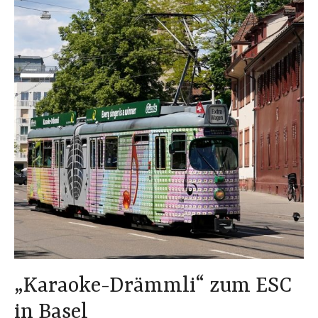
„Karaoke-Drämmli“ zum ESC
in Basel