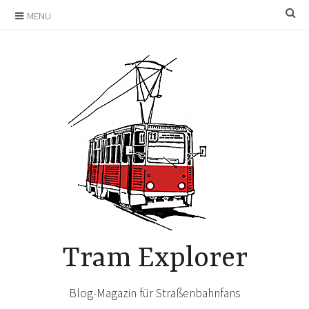
Skip
SE
MENU
to
content
Tram Explorer
Blog-Magazin für Straßenbahnfans