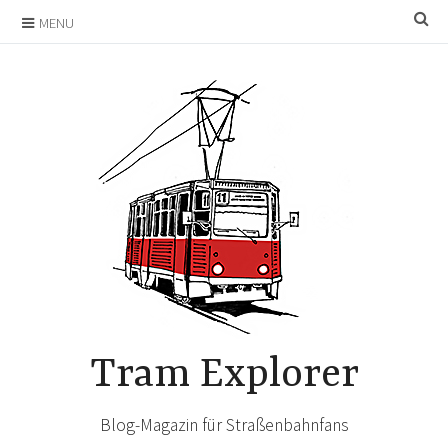
Skip
SE
MENU
to
content
Tram Explorer
Blog-Magazin für Straßenbahnfans