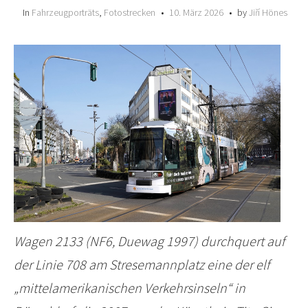
In
Fahrzeugporträts
,
Fotostrecken
10. März 2026
by
Jiří Hönes
Wagen 2133 (NF6, Duewag 1997) durchquert auf
der Linie 708 am Stresemannplatz eine der elf
„mittelamerikanischen Verkehrsinseln“ in