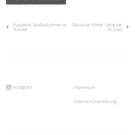
Russlands Straßenbahnen im
Sibirischer Winter: Omsk bei
Post
Wandel
-33 Grad
navigation
Instagram
Impressum
Datenschutzerklärung