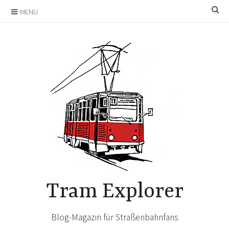
Skip
SE
MENU
to
content
Tram Explorer
Blog-Magazin für Straßenbahnfans