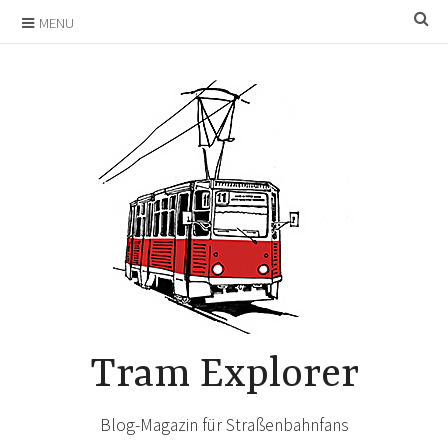
Skip
SE
MENU
to
content
Tram Explorer
Blog-Magazin für Straßenbahnfans