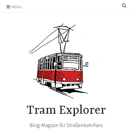
Skip
SE
MENU
to
content
Tram Explorer
Blog-Magazin für Straßenbahnfans