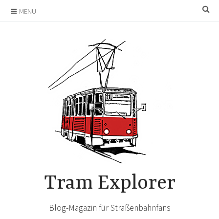
Skip
SE
MENU
to
content
Tram Explorer
Blog-Magazin für Straßenbahnfans