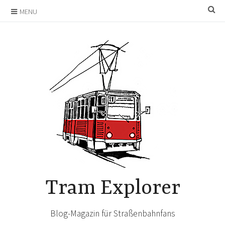
Skip
SE
MENU
to
content
Tram Explorer
Blog-Magazin für Straßenbahnfans