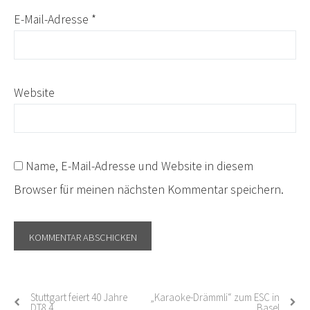
E-Mail-Adresse
*
Website
Name, E-Mail-Adresse und Website in diesem
Browser für meinen nächsten Kommentar speichern.
Stuttgart feiert 40 Jahre
„Karaoke-Drämmli“ zum ESC in
Post
DT8.4
Basel